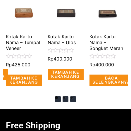
Kotak Kartu
Kotak Kartu
Kotak Kartu
Nama – Tumpal
Nama – Ulos
Nama –
Veneer
Songket Merah
Dinilai
Rp
400.000
0
Dinilai
Dinilai
Rp
425.000
Rp
400.000
dari
0
0
TAMBAH KE
5
dari
dari
YA
KERANJANG
TAMBAH KE
BACA
5
5
KERANJANG
SELENGKAPNYA
Free Shipping