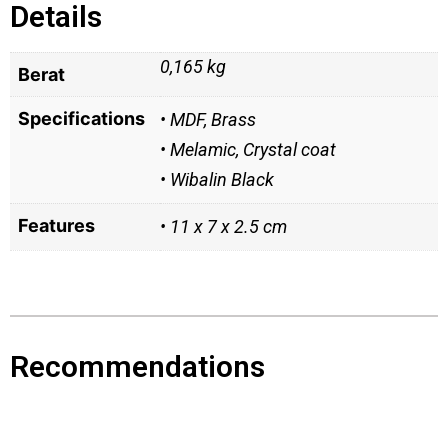
Details
0,165 kg
Berat
Specifications
• MDF, Brass
• Melamic, Crystal coat
• Wibalin Black
Features
• 11 x 7 x 2.5 cm
Recommendations