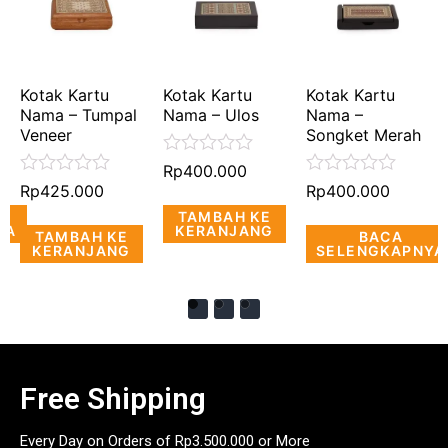
Kotak Kartu
Kotak Kartu
Kotak Kartu
Nama – Tumpal
Nama – Ulos
Nama –
Veneer
Songket Merah
Dinilai
Rp
400.000
0
Dinilai
Dinilai
Rp
425.000
Rp
400.000
dari
0
0
TAMBAH KE
5
dari
dari
YA
KERANJANG
TAMBAH KE
BACA
5
5
KERANJANG
SELENGKAPNYA
Free Shipping
Every Day on Orders of Rp3.500.000 or More