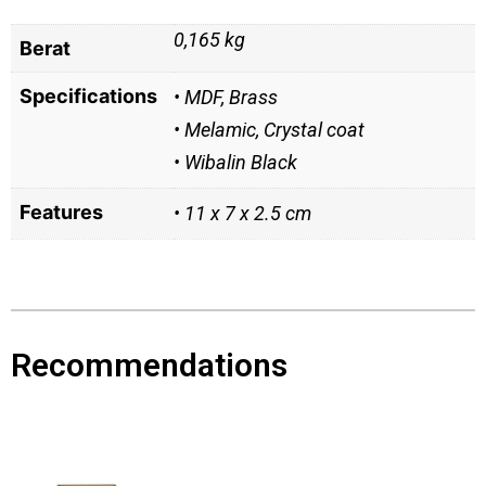
0,165 kg
Berat
Specifications
• MDF, Brass
• Melamic, Crystal coat
• Wibalin Black
Features
• 11 x 7 x 2.5 cm
Recommendations